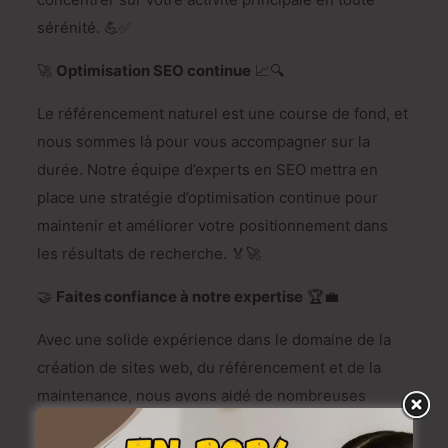
sérénité. 💪✅
🚀
Optimisation SEO continue
📈🔍
Le référencement naturel est une course de fond, et
nous sommes là pour vous accompagner sur la
durée. Notre équipe d’experts en SEO mettra en
place une stratégie d’optimisation continue pour
maintenir et améliorer votre positionnement dans
les résultats de recherche. 🏅🚀
🤝
Faites confiance à notre expertise
🏆💼
Avec une solide expérience dans le domaine de la
création de sites web, du référencement et de la
maintenance, nous avons aidé de nombreuses
entreprises à prospérer en ligne. Notre objectif est