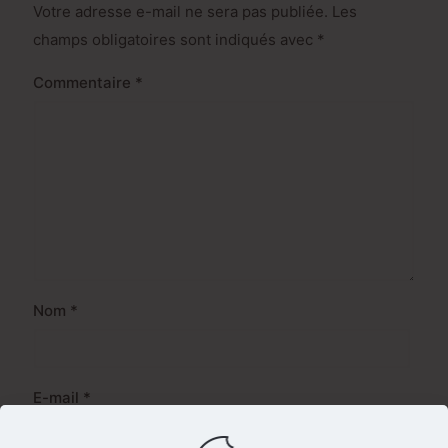
Votre adresse e-mail ne sera pas publiée.
Les
champs obligatoires sont indiqués avec
*
Commentaire
*
Nom
*
E-mail
*