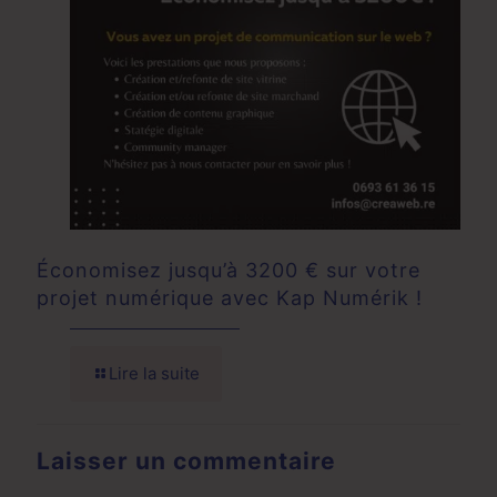
Économisez jusqu’à 3200 € sur votre
projet numérique avec Kap Numérik !
Lire la suite
Laisser un commentaire