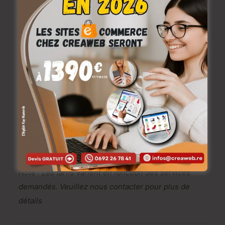
de vous offrir un service de qualité, adapté à vos
besoins et à votre budget. 💯🤝
💬
Contactez-nous dès aujourd’hui !
📞✉️
Ne laissez pas votre présence en ligne au hasard.
Contactez-nous dès maintenant pour discuter de
votre projet et obtenir un devis gratuit. Nous
sommes impatients de vous accompagner dans
votre succès en ligne ! 🌟💻📈
infos@creaweb.re
0693 61 36 15
Note : Les tarifs varient en fonction des services
demandés. Veuillez nous contacter pour plus de
détails