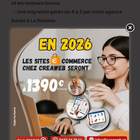
et les moteurs locaux
✅
Une migration gérée de A à Z par notre agence
basée à La Réunion
💡
Faites le bon choix pour votre activité : passez
sur WordPress avec Creaweb.re et donnez un vrai
élan à votre présence en ligne.
Devis Gratuit à infos@creaweb.re ou au 0692 26 78 41
Poste relatifs