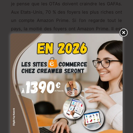
je pense que les OTAs doivent craindre les GAFAs.
Aux Etats-Unis, 70 % des foyers les plus riches ont
un compte Amazon Prime. Si l’on regarde tout le
pays, la moitié des foyers ont Amazon Prime. Il est
donc facile de s’imaginer à quel point ils sont
puissants. S’ils choisissaient d’entrer sur le marché
hôtelier et de devenir une market place, ils
pourraient facilement le faire. Je pense d’ailleurs
que ce n’est pas si mais quand. Leur CEO l’a déjà dit,
ils veulent tout vendre. »
Source: Hospitality-on
Poste relatifs