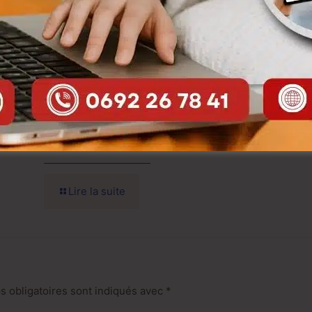
r
Tendance marketing | les sites web pour
les chambres d’hôte
Lire la suite
 obligatoires sont indiqués avec
*