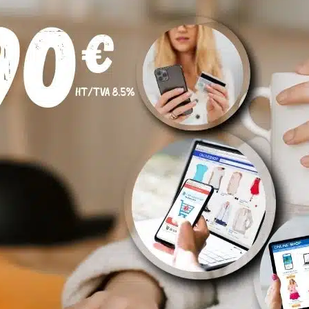
ractive, Leboncoin.fr fait partie des sites préférés des Français
5,8%).
 et le non marchand, d’après une étude Ipsos pour DeclicFranc