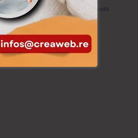
Les hôtels face aux OTAs ou les atouts
du référencement naturel
Lire la suite