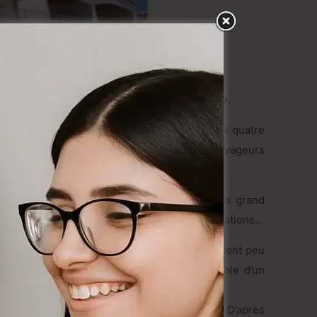
 non marchands pour des vacances en France.
 location de logements entre particuliers aux quatre
e une alternative intéressante pour tous les voyageurs
es particuliers. Les internautes ont un très grand
 France, Abritel agrège “seulement” 83 660 locations…
 grande simplicité, voire le simplisme. Souvent peu
 des disponibilités. C’est la réplique digitale d’un
nt, qui bénéficie d’une notoriété certaine. D’après