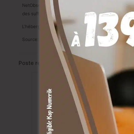
NetObserver, l’observatoire de l’institut Harris Inte
des suffrages, devant Seloger.com (20,1%) et Pap.fr (
L’hébergement se partage à 50/50 entre le marchand
Source: L Echo Touristique
Poste relatifs