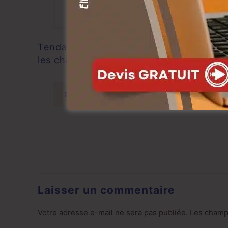
Tendance marketing : les sites web pou
les chambres d’hôte
Lire la suite
Laisser un commentaire
Votre adresse e-mail ne sera pas publiée.
Les champs