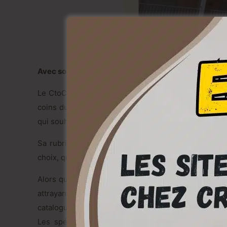
Avec son système basique de petites annonces, Le
Le CtoC devient protéiforme. Le site mature Abritel
coins du monde, mais c’est loin d’être le seul. Plus 
qui souhaitent partir en France.
Sa rubrique “Location de vacances” comprend aujou
choix, qui va d’un simple appartement à une luxueuse 
Alors que certains acteurs du CtoC comme Airbnb dé
attrayantes, les annonces sont rédigées au long cou
catalogue papier, avec quelques photos en prime.
Les spécialistes de la destination France, qu’ils 