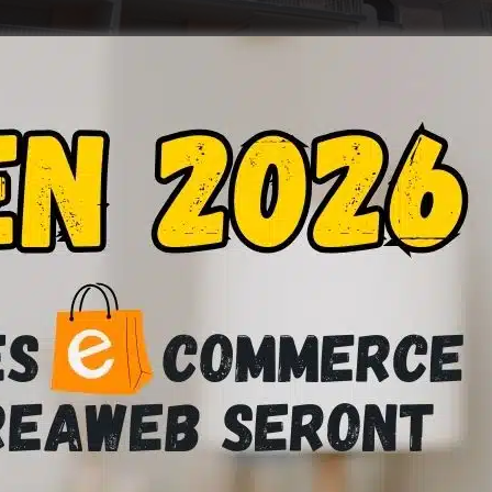
boncoin.fr a développé une riche plateforme d’hébergements
 (HomeAway) se présente comme le leader en la matière, pour la
discret, et surtout multi-produits, le français Leboncoin.fr offr
rd’hui 170 870 annonces, dont près de 164 000 publiées par d
villa, en passant par un voilier. A titre de comparaison, sur la
veloppent des contenus enrichis, Leboncoin.fr a choisi la plus
rs, sans avis de vacanciers, profil loueur ou autre calendrier
soient en ligne ou pas, doivent tenir compte de ce concurre