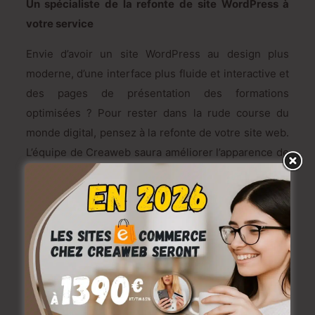
Un spécialiste de la refonte de site WordPress à
votre service
Envie d’avoir un site WordPress au design plus
moderne, d’une interface plus fluide et interactive et
des pages de présentation des formations
optimisées ? Pour rester dans la rude course du
monde digital, pensez à la refonte de votre site web.
L’équipe de Creaweb saura améliorer l’apparence de
votre plateforme pour la rendre plus attractive. Ses
fonctionnalités seront plus faciles d’utilisation, étant
bien optimisées. Notre objectif, c’est de booster le
positionnement de votre site WordPress dans les
premiers résultats des moteurs de recherche pour
que celui-ci soit rentable. Nous vous promettons
une nette amélioration du design de votre site web.
La fonctionnalité de votre site suivra également la