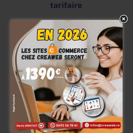
tarifaire
Le meilleur moyen d’établir une estimation
tarifaire reste une rencontre physique. vous
pouvez mieux nous expliquer votre projet, vos
objectifs, vos attentes, les fonctionnalités
souhaitées, etc.
Afin de discuter de votre projet, vous pouvez
également nous joindre par téléphone au
0693
613 615
Ou choisir votre créneau (Date/Heure)
Finalement ce formulaire est également à votre
disposition pour envoyer vos demandes,