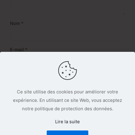
Nom
*
E-mail
*
Site web
Ce site utilise des cookies pour améliorer votre
expérience. En utilisant ce site Web, vous acceptez
En utilisant ce formulaire, vous acceptez le
notre politique de protection des données.
stockage et le traitement de vos données par ce
site.
*
Lire la suite